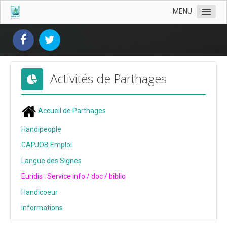
MENU
Présentation d'Euridis
Nos livres
Activités de Parthages
Documentation du handicap
Derniers livrets Euridis
Accueil de Parthages
Livrets
Handipeople
Livrets 2023
CAPJOB Emploi
Livrets 2022
Langue des Signes
Euridis : Service info / doc / biblio
Livrets 2021
Handicoeur
Livrets 2020
Informations
Livrets 2019