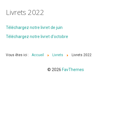
Livrets 2018
Livrets 2022
Livrets 2017
Livrets 2016
Téléchargez notre livret de juin
Livrets 2015
Téléchargez notre livret d'octobre
Livrets 2014
Livrets 2013
Vous êtes ici :
Accueil
Livrets
Livrets 2022
Livrets 2012
© 2026
FavThemes
Liens
Nos éditeurs
Contact