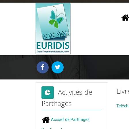
Livr
Activités de
Parthages
Télécha
Accueil de Parthages