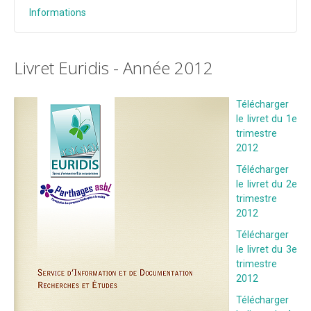
Livrets 2018
Informations
Livrets 2017
Livrets 2016
Livret Euridis - Année 2012
Livrets 2015
Livrets 2014
Télécharger
le livret du 1e
Livrets 2013
trimestre
2012
Livrets 2012
Télécharger
Liens
le livret du 2e
Nos éditeurs
trimestre
2012
Contact
Télécharger
le livret du 3e
trimestre
2012
Télécharger