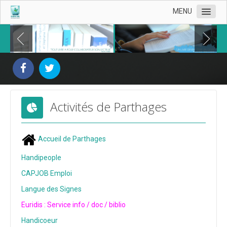
MENU
Présentation d'Euridis
Nos livres
Documentation du handicap
Activités de Parthages
Derniers livrets Euridis
Livrets
Accueil de Parthages
Livrets 2023
Handipeople
Livrets 2022
CAPJOB Emploi
Livrets 2021
Langue des Signes
Livrets 2020
Euridis : Service info / doc / biblio
Livrets 2019
Handicoeur