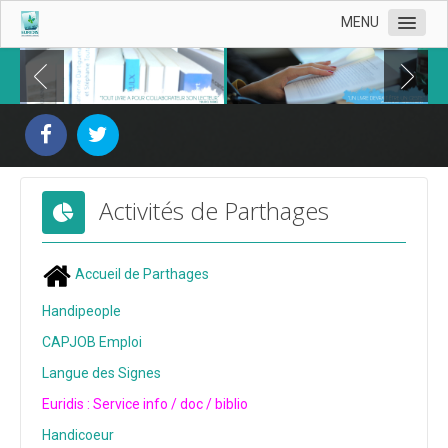
MENU
Présentation d'Euridis
Nos livres
Documentation du handicap
Activités de Parthages
Derniers livrets Euridis
Livrets
Accueil de Parthages
Liens
Handipeople
Nos éditeurs
CAPJOB Emploi
Contact
Langue des Signes
Euridis : Service info / doc / biblio
Handicoeur