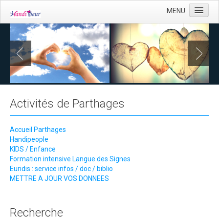
MENU
Accueil
Capjob
KIDS / Enfance
Activités de Parthages
Adultes
Des schémas explicatifs
Accueil Parthages
Recherche de dons
Handipeople
KIDS / Enfance
CONTACT
Formation intensive Langue des Signes
Euridis : service infos / doc / biblio
CONTACTS UTILES
METTRE A JOUR VOS DONNEES
Recherche