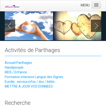
MENU
Accueil
Capjob
KIDS / Enfance
Activités de Parthages
Adultes
Des schémas explicatifs
Accueil Parthages
Recherche de dons
Handipeople
KIDS / Enfance
CONTACT
Formation intensive Langue des Signes
Euridis : service infos / doc / biblio
CONTACTS UTILES
METTRE A JOUR VOS DONNEES
Recherche