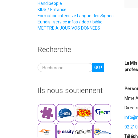
Handipeople
KIDS / Enfance
Formation intensive Langue des Signes
Euridis : service infos / doc / biblio
METTRE A JOUR VOS DONNEES
Recherche
La Mis
GO !
profes
Ils nous soutiennent
Person
Mme A
Directr
info@ml
02 210
Téléph