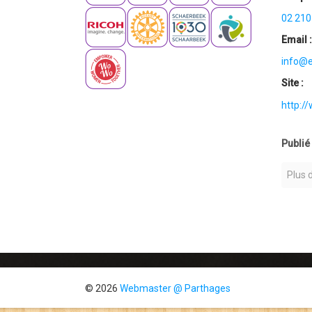
02 210
Email 
info@e
Site :
http:/
Publié
Plus 
© 2026
Webmaster @ Parthages